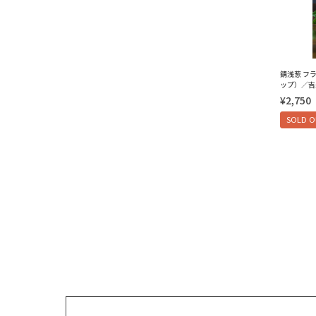
錆浅葱 フ
ップ）／吉
¥2,750
SOLD 