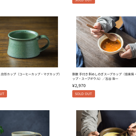
色 台形カップ（コーヒーカップ・マグカップ）
鉄散 手付き 斜めしのぎスープカップ（信楽焼
ップ・スープボウル）／古谷 浩一
¥2,970
OUT
SOLD OUT