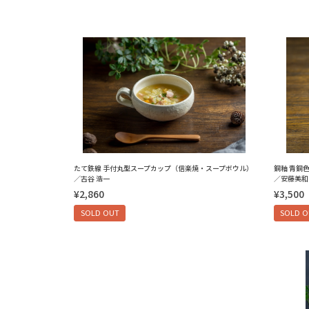
たて鉄線 手付丸型スープカップ（信楽焼・スープボウル）
銅釉 青銅
／古谷 浩一
／安藤美和
¥2,860
¥3,500
SOLD OUT
SOLD 