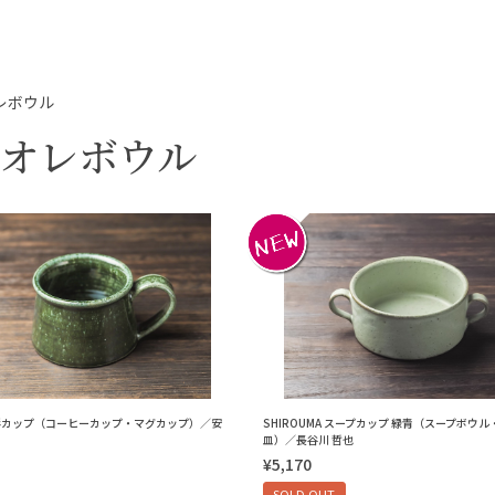
レボウル
ェオレボウル
形カップ（コーヒーカップ・マグカップ）／安
SHIROUMA スープカップ 緑青（スープボウ
皿）／長谷川 哲也
¥5,170
SOLD OUT