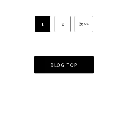
1
2
次 >>
BLOG TOP