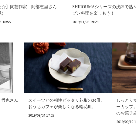
紹介】陶芸作家 阿部恵里さん
SHIROUMAシリーズの浅鉢で熱
県）
ブン料理を楽しもう！
3 18:55
2019/11/08 19:28
 哲也さん
スイーツとの相性ピッタリ花形のお皿。
しっとり
おうちカフェが楽しくなる輪花皿。
ーカップ
のお菓子
2019/09/24 17:27
2019/09/19 1