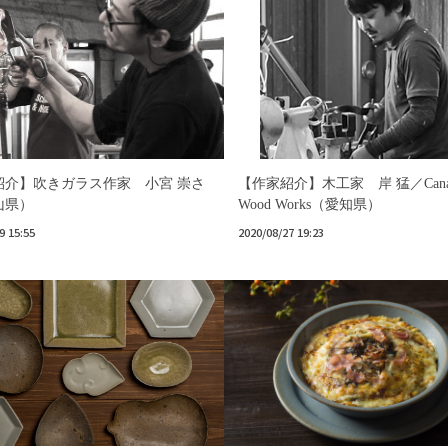
紹介】吹きガラス作家 小宮 崇さ
【作家紹介】木工家 岸 猛／Canar
山県）
Wood Works（愛知県）
9 15:55
2020/08/27 19:23