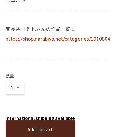
--------------------------------------------------------
▼長谷川 哲也さんの作品一覧↓
https://shop.narabiya.net/categories/1910804
--------------------------------------------------------
数量
International shipping available
Add to cart