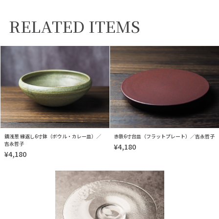
RELATED ITEMS
錆浅葱 縁返し6寸鉢（ボウル・カレー皿）／
赤鉄6寸台皿（フラットプレート）／吉永哲子
吉永哲子
¥4,180
¥4,180