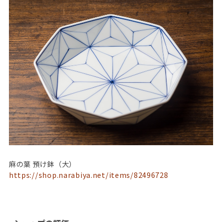
麻の葉 預け鉢（大）
https://shop.narabiya.net/items/82496728