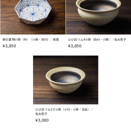
麻の葉 預け鉢（中）（小鉢・向付）／眞窯
ひび白 リム4寸鉢（向付・小鉢）／吉永哲子
¥3,850
¥3,850
ひび白 リム3寸小鉢（小付・小鉢・豆皿）／
吉永哲子
¥3,080