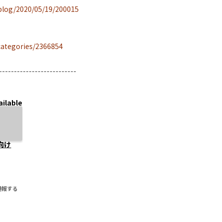
/blog/2020/05/19/200015
/categories/2366854
--------------------------
ailable
向け
通報する