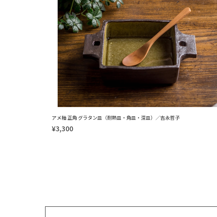
アメ釉 正角 グラタン皿（耐熱皿・角皿・深皿）／吉永哲子
¥3,300