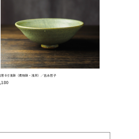
浅葱 6寸浅鉢（煮物鉢・浅丼）／吉永哲子
,180