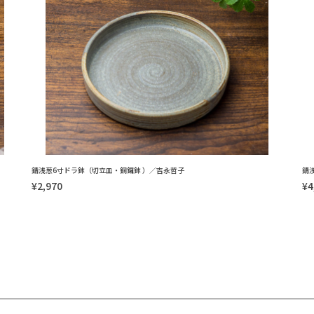
錆浅葱6寸ドラ鉢（切立皿・銅鑼鉢 ）／吉永哲子
錆
¥2,970
¥4