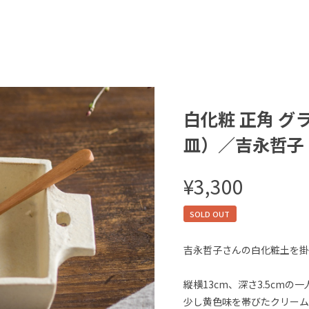
白化粧 正角 
皿）／吉永哲子
¥3,300
SOLD OUT
吉永哲子さんの白化粧土を掛
縦横13cm、深さ3.5cm
少し黄色味を帯びたクリーム