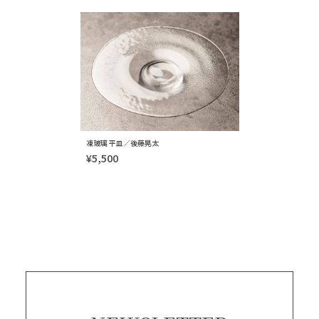
凍玻璃 平皿／後藤晃太
¥5,500