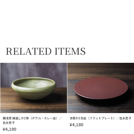
RELATED ITEMS
錆浅葱 縁返し6寸鉢（ボウル・カレー皿）／
赤鉄6寸台皿（フラットプレート）／吉永哲子
吉永哲子
¥4,180
¥4,180