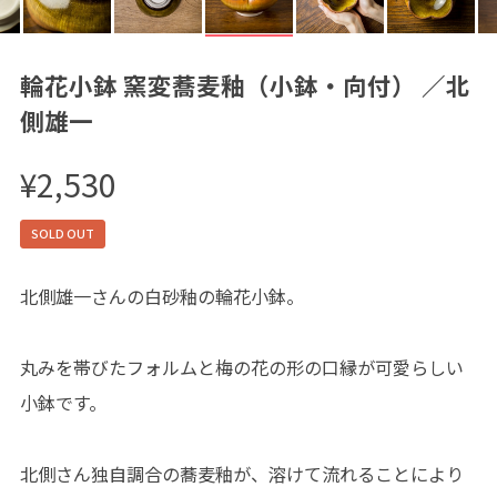
輪花小鉢 窯変蕎麦釉（小鉢・向付） ／北
側雄一
¥2,530
SOLD OUT
北側雄一さんの白砂釉の輪花小鉢。
丸みを帯びたフォルムと梅の花の形の口縁が可愛らしい
小鉢です。
北側さん独自調合の蕎麦釉が、溶けて流れることにより