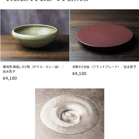
錆浅葱 縁返し6寸鉢（ボウル・カレー皿）／
赤鉄6寸台皿（フラットプレート）／吉永哲子
吉永哲子
¥4,180
¥4,180