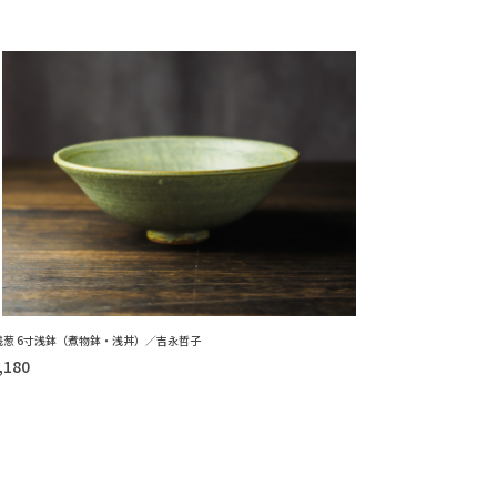
浅葱 6寸浅鉢（煮物鉢・浅丼）／吉永哲子
,180