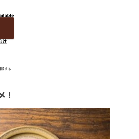
ailable
向け
通報する
メ！