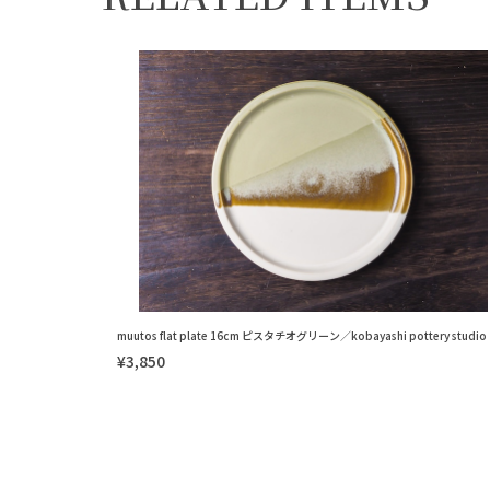
muutos flat plate 16cm ピスタチオグリーン／kobayashi pottery studio
¥3,850