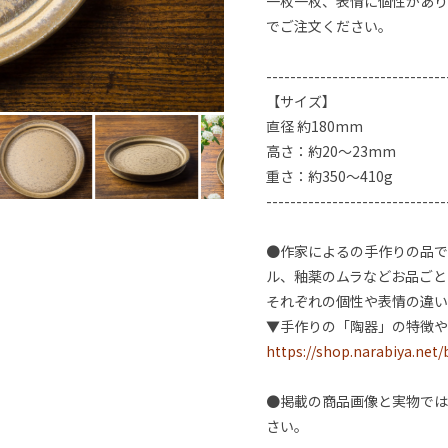
一枚一枚、表情に個性があり
でご注文ください。
------------------------------
【サイズ】
直径 約180mm
高さ：約20〜23mm
重さ：約350〜410g
------------------------------
●作家によるの手作りの品で
ル、釉薬のムラなどお品ごと
それぞれの個性や表情の違い
▼手作りの「陶器」の特徴や
https://shop.narabiya.net
●掲載の商品画像と実物では
さい。