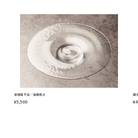
凍玻璃 平皿／後藤晃太
錆
¥5,500
¥4